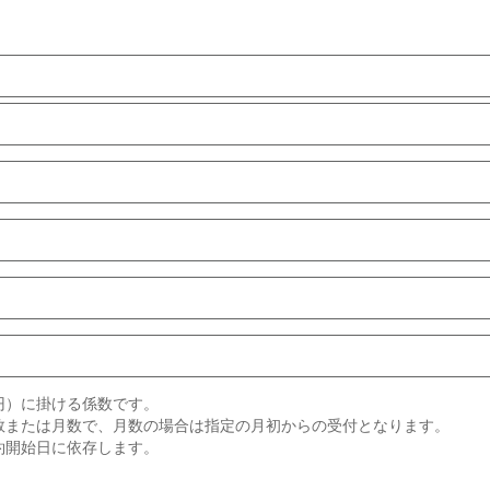
円）に掛ける係数です。
数または月数で、月数の場合は指定の月初からの受付となります。
約開始日に依存します。