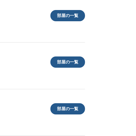
部屋の一覧
部屋の一覧
部屋の一覧