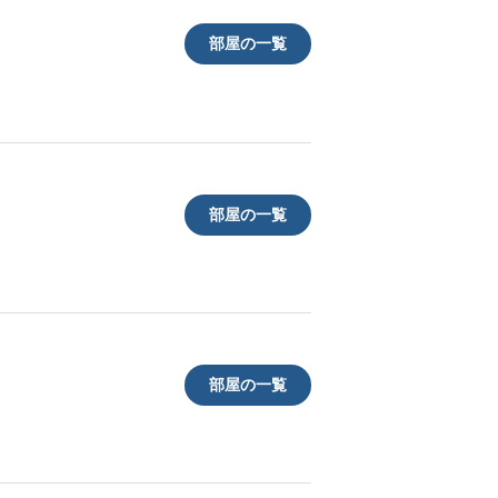
部屋の一覧
部屋の一覧
部屋の一覧