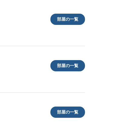
部屋の一覧
部屋の一覧
部屋の一覧