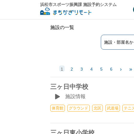
浜松市スポーツ振興課 施設予約システム
施設の一覧
›
»
1
2
3
4
5
6
三ヶ日中学校
施設情報
体育館
グラウンド
北区
武道場
テニ
三ヶ日東小学校