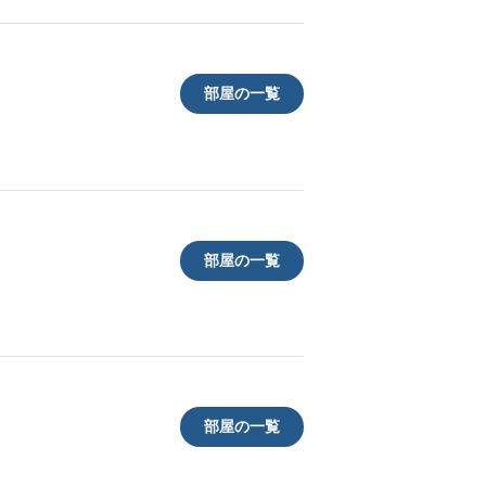
部屋の一覧
部屋の一覧
部屋の一覧