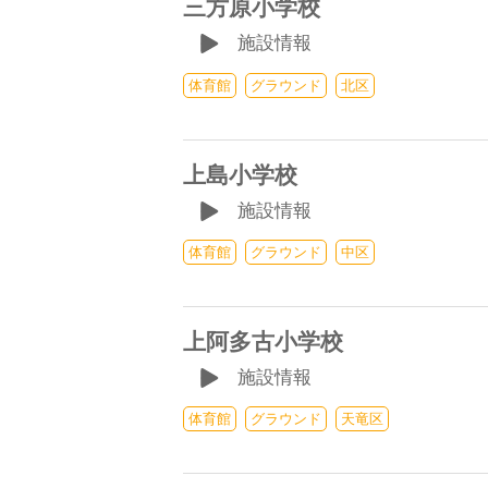
三方原小学校
施設情報
体育館
グラウンド
北区
上島小学校
施設情報
体育館
グラウンド
中区
上阿多古小学校
施設情報
体育館
グラウンド
天竜区