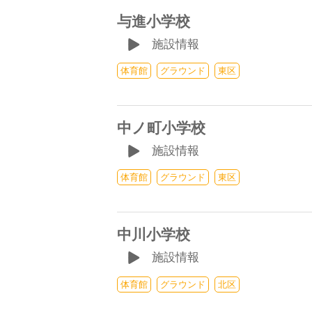
与進小学校
施設情報
体育館
グラウンド
東区
中ノ町小学校
施設情報
体育館
グラウンド
東区
中川小学校
施設情報
体育館
グラウンド
北区