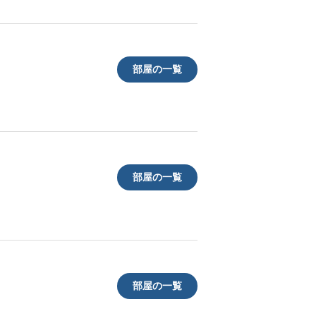
部屋の一覧
部屋の一覧
部屋の一覧