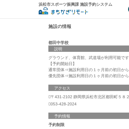
浜松市スポーツ振興課 施設予約システム
施設の情報
都田中学校
説明
グラウンド、体育館、武道場が利用可能です
【予約開始日】
通常団体⇒施設利用日の１ヶ月前の初日から
優先団体⇒施設利用日の１ヶ月前の初日から
アクセス
〒431-2102 静岡県浜松市北区都田町５８
053-428-2024
予約情報
予約制限