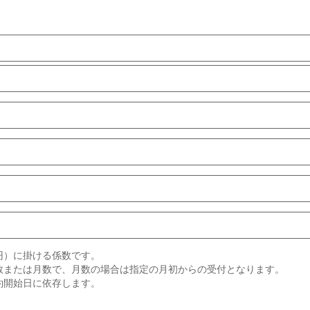
円）に掛ける係数です。
数または月数で、月数の場合は指定の月初からの受付となります。
約開始日に依存します。