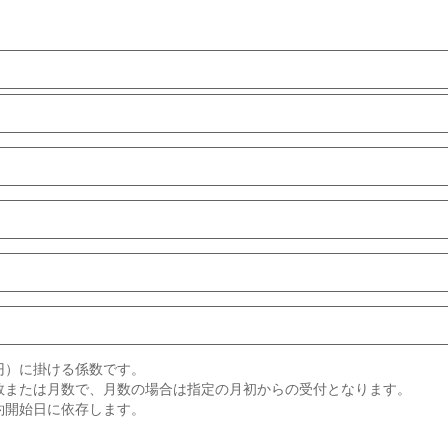
円）に掛ける係数です。
数または月数で、月数の場合は指定の月初からの受付となります。
約開始日に依存します。