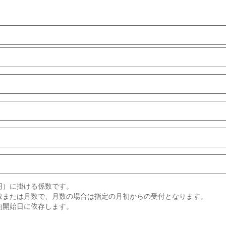
円）に掛ける係数です。
数または月数で、月数の場合は指定の月初からの受付となります。
約開始日に依存します。