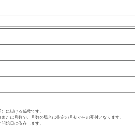
円）に掛ける係数です。
数または月数で、月数の場合は指定の月初からの受付となります。
約開始日に依存します。