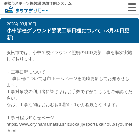
浜松市スポーツ振興課 施設予約システム
2026年03月30日
小中学校グラウンド照明工事日程について（3月30日更
新)
浜松市では、小中学校グラウンド照明のLED更新工事を順次実施
しております。
・工事日程について
工事日程については市ホームページを随時更新してお知らせし
ます。
工事対象校の利用者に皆さまはお手数ですが
こちら
をご確認くだ
さい。
なお、工事期間はおおむね3週間～1か月程度となります。
工事日程お知らせページ
https://www.city.hamamatsu.shizuoka.jp/sports/kaihou3/syoumei
.html