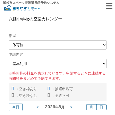
浜松市スポーツ振興課 施設予約システム
八幡中学校の空室カレンダー
部屋
申請内容
※時間枠の料金を表示しています。申請するときに連続する
時間枠をまとめて予約できます。
：
：
空き枠あり
抽選申込可
：
：
空き枠なし
予約不可
2026
8
今日
<
>
月
日
年
月