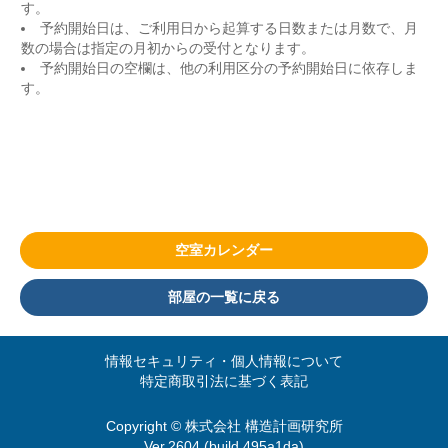
す。
予約開始日は、ご利用日から起算する日数または月数で、月
数の場合は指定の月初からの受付となります。
予約開始日の空欄は、他の利用区分の予約開始日に依存しま
す。
空室カレンダー
部屋の一覧に戻る
情報セキュリティ・個人情報について
特定商取引法に基づく表記
Copyright © 株式会社 構造計画研究所
Ver.2604 (build 495a1da)