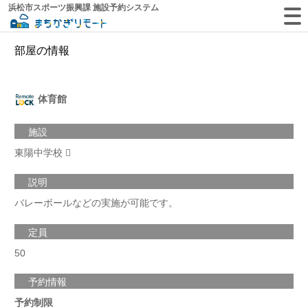
浜松市スポーツ振興課 施設予約システム
部屋の情報
体育館
施設
東陽中学校
説明
バレーボールなどの実施が可能です。
定員
50
予約情報
予約制限