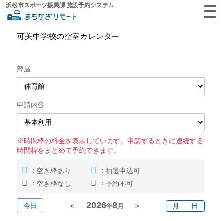
浜松市スポーツ振興課 施設予約システム
可美中学校の空室カレンダー
部屋
申請内容
※時間枠の料金を表示しています。申請するときに連続する
時間枠をまとめて予約できます。
：
：
空き枠あり
抽選申込可
：
：
空き枠なし
予約不可
2026
8
今日
<
>
月
日
年
月