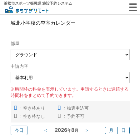
浜松市スポーツ振興課 施設予約システム
城北小学校の空室カレンダー
部屋
申請内容
※時間枠の料金を表示しています。申請するときに連続する
時間枠をまとめて予約できます。
：
：
空き枠あり
抽選申込可
：
：
空き枠なし
予約不可
2026
8
今日
<
>
月
日
年
月