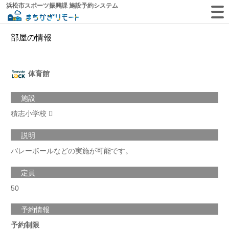
浜松市スポーツ振興課 施設予約システム
部屋の情報
体育館
施設
積志小学校
説明
バレーボールなどの実施が可能です。
定員
50
予約情報
予約制限