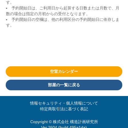
す。
予約開始日は、ご利用日から起算する日数または月数で、月
数の場合は指定の月初からの受付となります。
予約開始日の空欄は、他の利用区分の予約開始日に依存しま
す。
空室カレンダー
部屋の一覧に戻る
情報セキュリティ・個人情報について
特定商取引法に基づく表記
Copyright © 株式会社 構造計画研究所
Ver.2604 (build 495a1da)