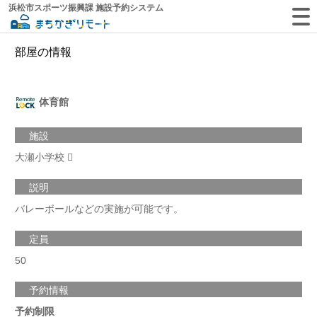
浜松市スポーツ振興課 施設予約システム
部屋の情報
体育館
施設
大瀬小学校
説明
バレーボールなどの実施が可能です。
定員
50
予約情報
予約制限