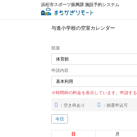
浜松市スポーツ振興課 施設予約システム
与進小学校の空室カレンダー
部屋
申請内容
※時間枠の料金を表示しています。申請する
：
：
空き枠あり
抽選申込可
今日
日
月