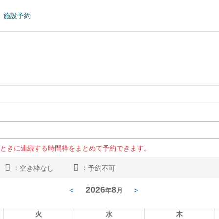
施設予約
ときに連続する時間枠をまとめて予約できます。
：
：
空き枠なし
予約不可
2026
8
<
>
年
月
火
水
木