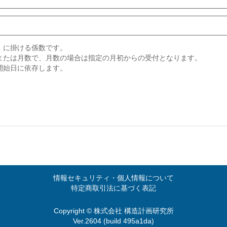
）に掛ける係数です。
または月数で、月数の場合は指定の月初からの受付となります。
開始日に依存します。
情報セキュリティ・個人情報について
特定商取引法に基づく表記
Copyright © 株式会社 構造計画研究所
Ver.2604 (build 495a1da)