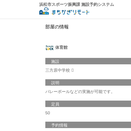
浜松市スポーツ振興課 施設予約システム
部屋の情報
体育館
施設
三方原中学校
説明
バレーボールなどの実施が可能です。
定員
50
予約情報