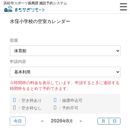
浜松市スポーツ振興課 施設予約システム
水窪小学校の空室カレンダー
部屋
申請内容
※時間枠の料金を表示しています。申請するときに連続する
時間枠をまとめて予約できます。
：
：
空き枠あり
抽選申込可
：
：
空き枠なし
予約不可
2026
8
今日
<
>
月
日
年
月