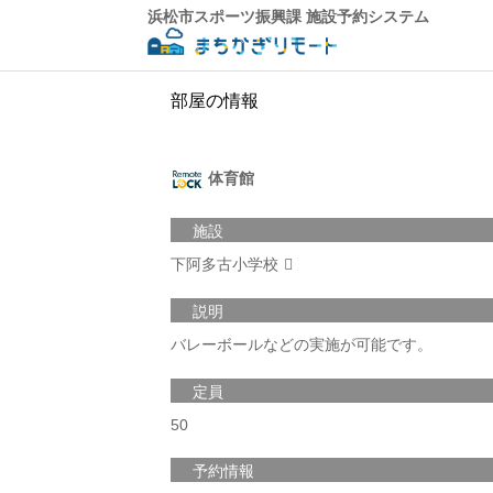
浜松市スポーツ振興課 施設予約システム
部屋の情報
体育館
施設
下阿多古小学校
説明
バレーボールなどの実施が可能です。
定員
50
予約情報