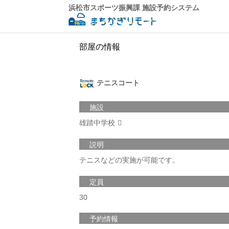
浜松市スポーツ振興課 施設予約システム
部屋の情報
テニスコート
施設
雄踏中学校
説明
テニスなどの実施が可能です。
定員
30
予約情報