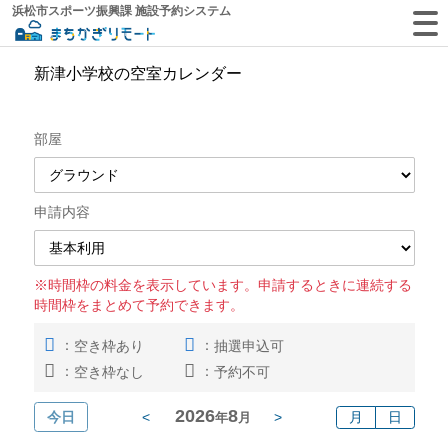
浜松市スポーツ振興課 施設予約システム
新津小学校の空室カレンダー
部屋
申請内容
※時間枠の料金を表示しています。申請するときに連続する
時間枠をまとめて予約できます。
：
：
空き枠あり
抽選申込可
：
：
空き枠なし
予約不可
2026
8
今日
<
>
月
日
年
月