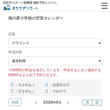
浜松市スポーツ振興課 施設予約システム
南の星小学校の空室カレンダー
部屋
申請内容
※時間枠の料金を表示しています。申請するときに連続する
時間枠をまとめて予約できます。
：
：
空き枠あり
抽選申込可
：
：
空き枠なし
予約不可
2026
8
今日
<
>
月
日
年
月