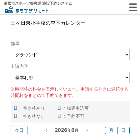
浜松市スポーツ振興課 施設予約システム
三ヶ日東小学校の空室カレンダー
部屋
申請内容
※時間枠の料金を表示しています。申請するときに連続する
時間枠をまとめて予約できます。
：
：
空き枠あり
抽選申込可
：
：
空き枠なし
予約不可
2026
8
今日
<
>
月
日
年
月