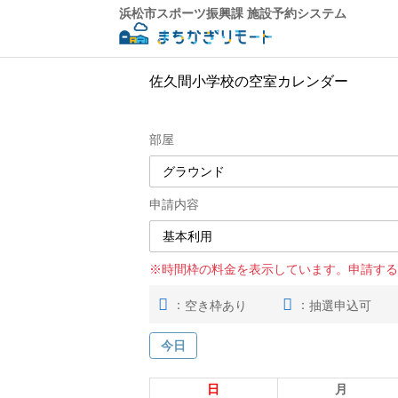
浜松市スポーツ振興課 施設予約システム
佐久間小学校の空室カレンダー
部屋
申請内容
※時間枠の料金を表示しています。申請する
：
：
空き枠あり
抽選申込可
今日
日
月