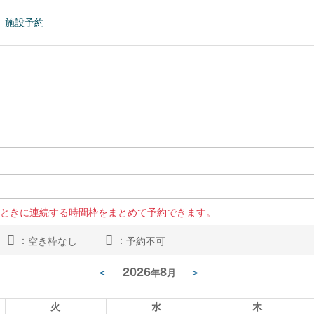
施設予約
ときに連続する時間枠をまとめて予約できます。
：
：
空き枠なし
予約不可
2026
8
<
>
年
月
火
水
木