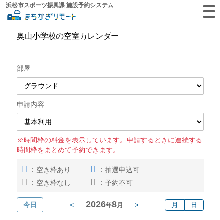
浜松市スポーツ振興課 施設予約システム
奥山小学校の空室カレンダー
部屋
申請内容
※時間枠の料金を表示しています。申請するときに連続する
時間枠をまとめて予約できます。
：
：
空き枠あり
抽選申込可
：
：
空き枠なし
予約不可
2026
8
今日
<
>
月
日
年
月