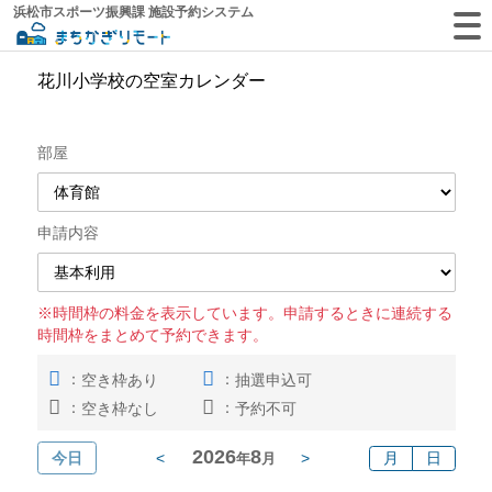
浜松市スポーツ振興課 施設予約システム
花川小学校の空室カレンダー
部屋
申請内容
※時間枠の料金を表示しています。申請するときに連続する
時間枠をまとめて予約できます。
：
：
空き枠あり
抽選申込可
：
：
空き枠なし
予約不可
2026
8
今日
<
>
月
日
年
月