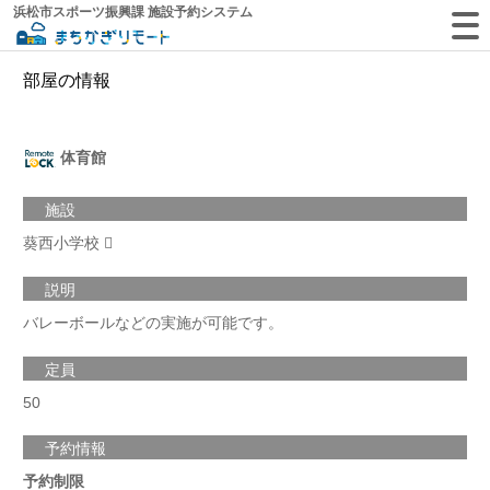
浜松市スポーツ振興課 施設予約システム
部屋の情報
体育館
施設
葵西小学校
説明
バレーボールなどの実施が可能です。
定員
50
予約情報
予約制限