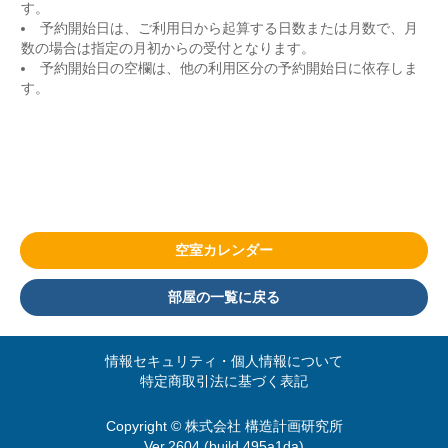
す。
予約開始日は、ご利用日から起算する日数または月数で、月
数の場合は指定の月初からの受付となります。
予約開始日の空欄は、他の利用区分の予約開始日に依存しま
す。
空室カレンダー
部屋の一覧に戻る
情報セキュリティ・個人情報について
特定商取引法に基づく表記
Copyright © 株式会社 構造計画研究所
Ver.2604 (build 495a1da)