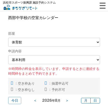
浜松市スポーツ振興課 施設予約システム
西部中学校の空室カレンダー
部屋
申請内容
※時間枠の料金を表示しています。申請するときに連続する
時間枠をまとめて予約できます。
：
：
空き枠あり
抽選申込可
：
：
空き枠なし
予約不可
2026
8
今日
<
>
月
日
年
月