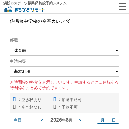
浜松市スポーツ振興課 施設予約システム
佐鳴台中学校の空室カレンダー
部屋
申請内容
※時間枠の料金を表示しています。申請するときに連続する
時間枠をまとめて予約できます。
：
：
空き枠あり
抽選申込可
：
：
空き枠なし
予約不可
2026
8
今日
<
>
月
日
年
月