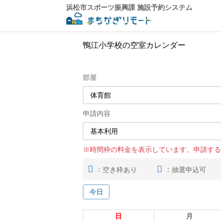
浜松市スポーツ振興課 施設予約システム
鴨江小学校の空室カレンダー
部屋
申請内容
※時間枠の料金を表示しています。申請する
：
：
空き枠あり
抽選申込可
今日
日
月