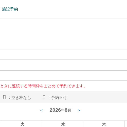
施設予約
ときに連続する時間枠をまとめて予約できます。
：
：
空き枠なし
予約不可
2026
8
<
>
年
月
火
水
木