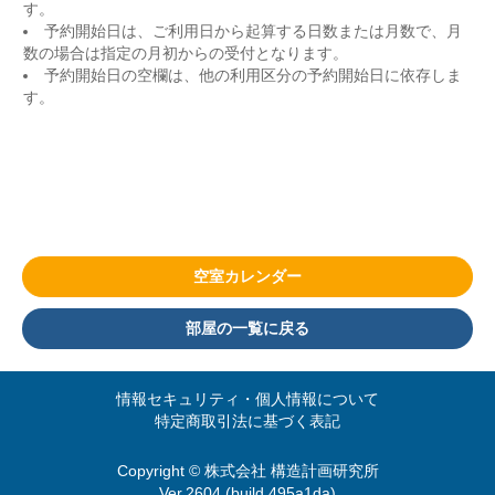
す。
予約開始日は、ご利用日から起算する日数または月数で、月
数の場合は指定の月初からの受付となります。
予約開始日の空欄は、他の利用区分の予約開始日に依存しま
す。
空室カレンダー
部屋の一覧に戻る
情報セキュリティ・個人情報について
特定商取引法に基づく表記
Copyright © 株式会社 構造計画研究所
Ver.2604 (build 495a1da)