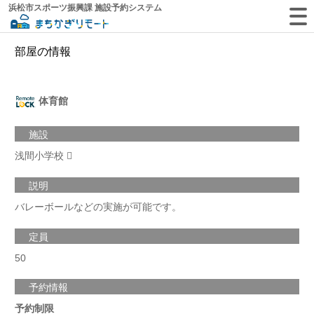
浜松市スポーツ振興課 施設予約システム
部屋の情報
体育館
施設
浅間小学校
説明
バレーボールなどの実施が可能です。
定員
50
予約情報
予約制限