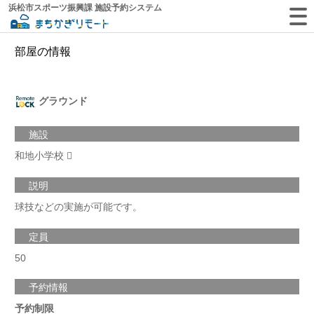
浜松市スポーツ振興課 施設予約システム
部屋の情報
グラウンド
施設
和地小学校
説明
球技などの実施が可能です。
定員
50
予約情報
予約制限