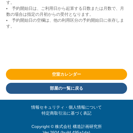
す。
予約開始日は、ご利用日から起算する日数または月数で、月
数の場合は指定の月初からの受付となります。
予約開始日の空欄は、他の利用区分の予約開始日に依存しま
す。
空室カレンダー
部屋の一覧に戻る
情報セキュリティ・個人情報について
特定商取引法に基づく表記
Copyright © 株式会社 構造計画研究所
Ver.2604 (build 495a1da)