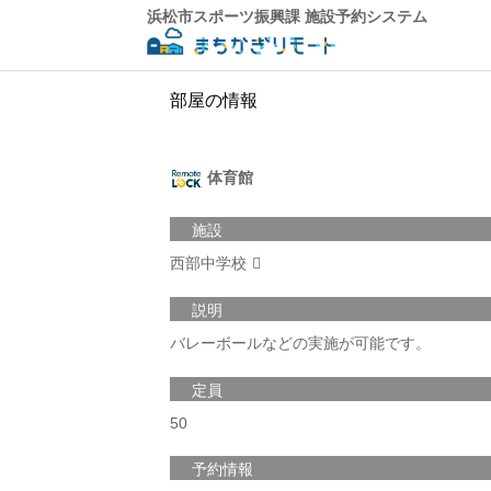
浜松市スポーツ振興課 施設予約システム
部屋の情報
体育館
施設
西部中学校
説明
バレーボールなどの実施が可能です。
定員
50
予約情報